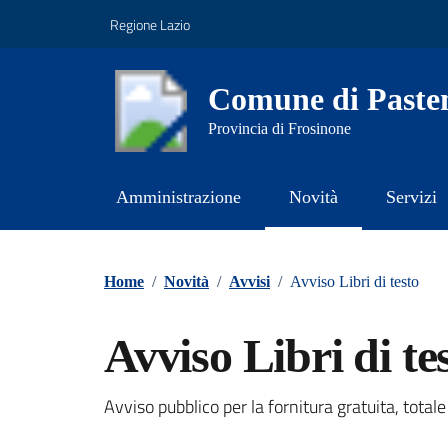
Vai ai contenuti
Vai al footer
Regione Lazio
Comune di Paste
Provincia di Frosinone
Amministrazione
Novità
Servizi
Contenuti in evidenza
Home
/
Novità
/
Avvisi
/
Avviso Libri di testo
Avviso Libri di te
Dettagli della notizi
Avviso pubblico per la fornitura gratuita, totale 