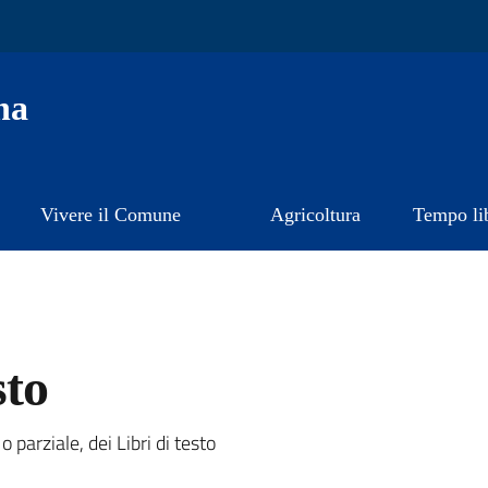
na
Vivere il Comune
Agricoltura
Tempo li
sto
a
o parziale, dei Libri di testo