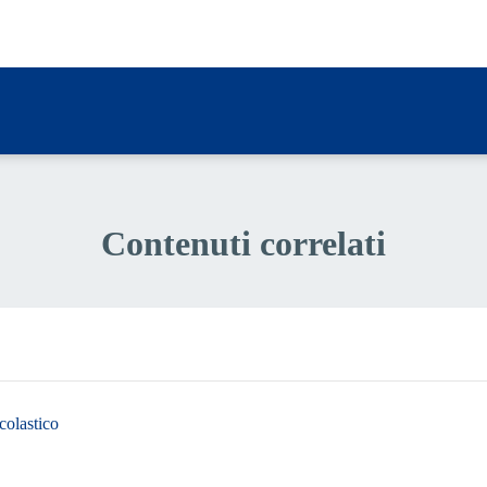
a 1 stelle su 5
Contenuti correlati
colastico