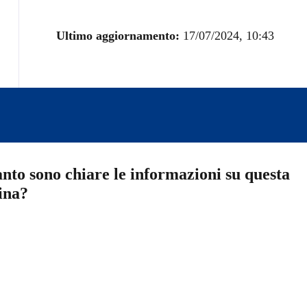
Ultimo aggiornamento:
17/07/2024, 10:43
nto sono chiare le informazioni su questa
ina?
a 5 stelle su 5
a 4 stelle su 5
a 3 stelle su 5
a 2 stelle su 5