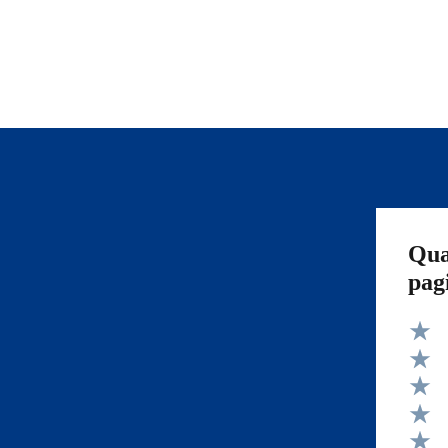
Qua
pag
Valut
Valut
Valut
Valut