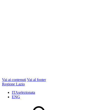
Vai ai contenuti
Vai al footer
Regione Lazio
ITA
selezionata
ENG