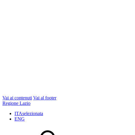
Vai ai contenuti
Vai al footer
Regione Lazio
ITA
selezionata
ENG