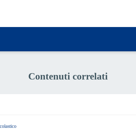
a 2 stelle su 5
a 1 stelle su 5
Contenuti correlati
colastico