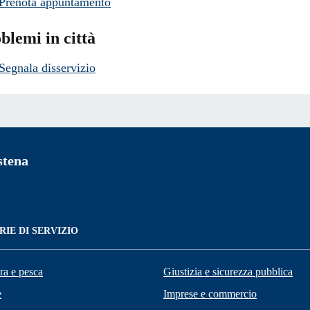
Prenota appuntamento
blemi in città
Segnala disservizio
stena
IE DI SERVIZIO
ra e pesca
Giustizia e sicurezza pubblica
e
Imprese e commercio