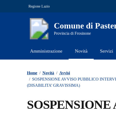
Vai ai contenuti
Vai al footer
Regione Lazio
Comune di Paste
Provincia di Frosinone
Amministrazione
Novità
Servizi
Contenuti in evidenza
Home
/
Novità
/
Avvisi
/
SOSPENSIONE AVVISO PUBBLICO INTERVE
(DISABILITA’ GRAVISSIMA)
SOSPENSIONE 