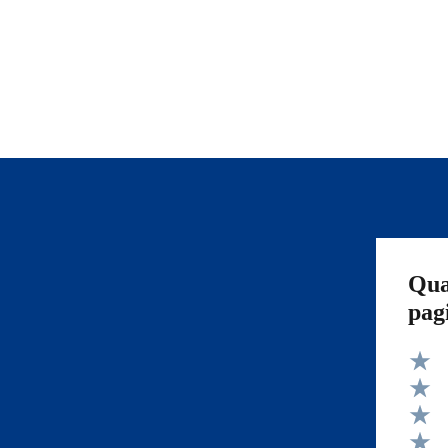
Qua
pag
Valut
Valut
Valut