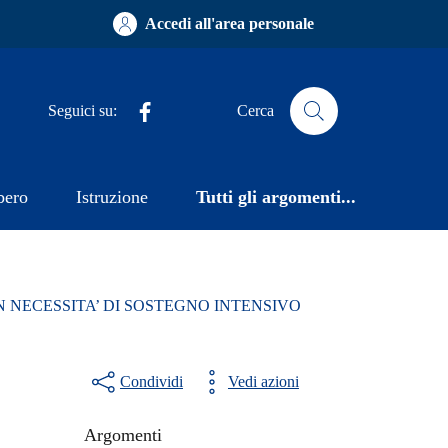
Accedi all'area personale
Facebook
Seguici su:
Cerca
bero
Istruzione
Tutti gli argomenti...
N NECESSITA’ DI SOSTEGNO INTENSIVO
Condividi
Vedi azioni
Argomenti