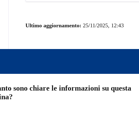
Ultimo aggiornamento:
25/11/2025, 12:43
nto sono chiare le informazioni su questa
ina?
a 5 stelle su 5
a 4 stelle su 5
a 3 stelle su 5