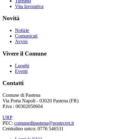
Turismo
Vita lavorativa
Novità
Notizie
Comunicati
Avvisi
Vivere il Comune
Luoghi
Eventi
Contatti
Comune di Pastena
Via Porta Napoli - 03020 Pastena (FR)
P.iva : 00302050604
URP
PEC:
comunedipastena@postecert.it
Centralino unico: 0776 546531