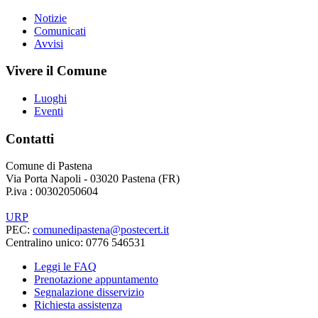
Notizie
Comunicati
Avvisi
Vivere il Comune
Luoghi
Eventi
Contatti
Comune di Pastena
Via Porta Napoli - 03020 Pastena (FR)
P.iva : 00302050604
URP
PEC:
comunedipastena@postecert.it
Centralino unico: 0776 546531
Leggi le FAQ
Prenotazione appuntamento
Segnalazione disservizio
Richiesta assistenza