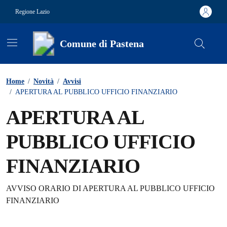
Vai ai contenuti
Vai al footer
Regione Lazio
Comune di Pastena
Contenuti in evidenza
Home
/
Novità
/
Avvisi
/
APERTURA AL PUBBLICO UFFICIO FINANZIARIO
APERTURA AL
PUBBLICO UFFICIO
FINANZIARIO
Dettagli della notizia
AVVISO ORARIO DI APERTURA AL PUBBLICO UFFICIO
FINANZIARIO