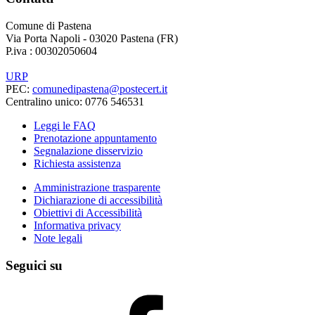
Comune di Pastena
Via Porta Napoli - 03020 Pastena (FR)
P.iva : 00302050604
URP
PEC:
comunedipastena@postecert.it
Centralino unico: 0776 546531
Leggi le FAQ
Prenotazione appuntamento
Segnalazione disservizio
Richiesta assistenza
Amministrazione trasparente
Dichiarazione di accessibilità
Obiettivi di Accessibilità
Informativa privacy
Note legali
Seguici su