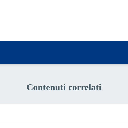
a 4 stelle su 5
a 3 stelle su 5
a 2 stelle su 5
a 1 stelle su 5
Contenuti correlati