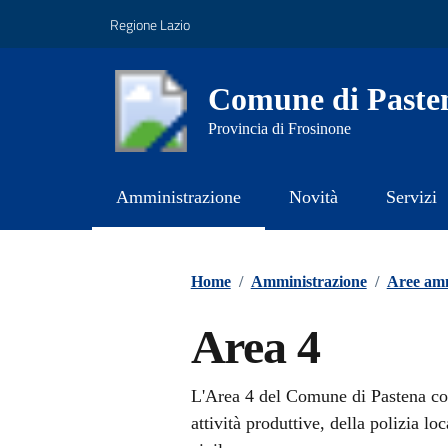
Vai ai contenuti
Vai al footer
Regione Lazio
Comune di Paste
Provincia di Frosinone
Amministrazione
Novità
Servizi
Contenuti in evidenza
Home
/
Amministrazione
/
Aree amm
Area 4
L'Area 4 del Comune di Pastena com
attività produttive, della polizia lo