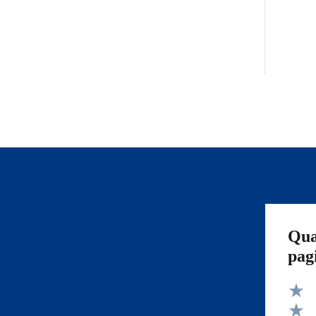
Qua
pag
Valut