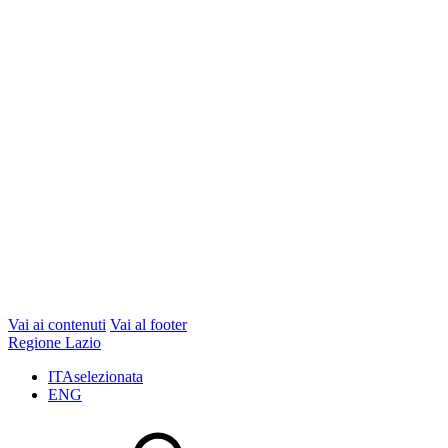
Vai ai contenuti
Vai al footer
Regione Lazio
ITA
selezionata
ENG