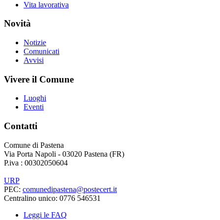
Vita lavorativa
Novità
Notizie
Comunicati
Avvisi
Vivere il Comune
Luoghi
Eventi
Contatti
Comune di Pastena
Via Porta Napoli - 03020 Pastena (FR)
P.iva : 00302050604
URP
PEC:
comunedipastena@postecert.it
Centralino unico: 0776 546531
Leggi le FAQ