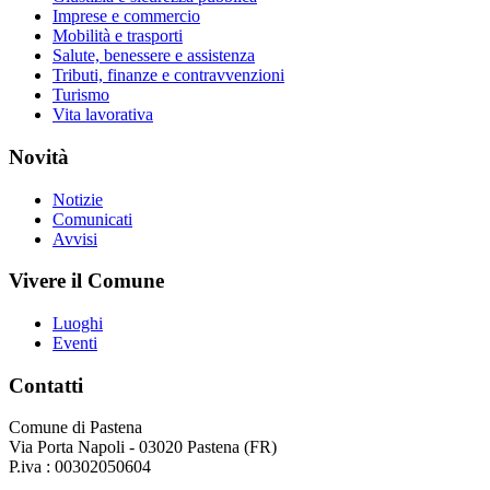
Imprese e commercio
Mobilità e trasporti
Salute, benessere e assistenza
Tributi, finanze e contravvenzioni
Turismo
Vita lavorativa
Novità
Notizie
Comunicati
Avvisi
Vivere il Comune
Luoghi
Eventi
Contatti
Comune di Pastena
Via Porta Napoli - 03020 Pastena (FR)
P.iva : 00302050604