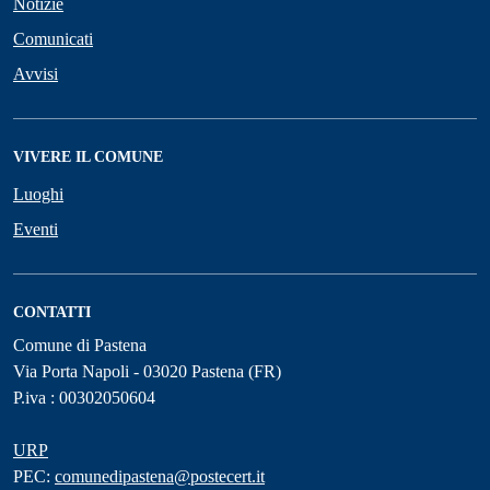
Notizie
Comunicati
Avvisi
VIVERE IL COMUNE
Luoghi
Eventi
CONTATTI
Comune di Pastena
Via Porta Napoli - 03020 Pastena (FR)
P.iva : 00302050604
URP
PEC:
comunedipastena@postecert.it