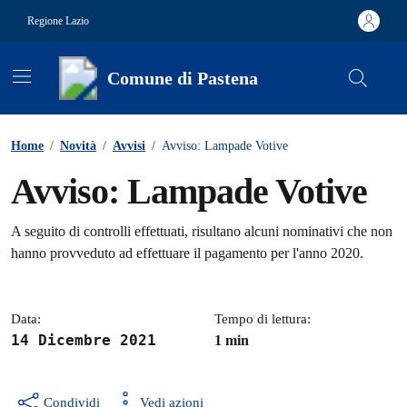
Vai ai contenuti
Vai al footer
Regione Lazio
Comune di Pastena
Contenuti in evidenza
Home
/
Novità
/
Avvisi
/
Avviso: Lampade Votive
Avviso: Lampade Votive
Dettagli della notizia
A seguito di controlli effettuati, risultano alcuni nominativi che non
hanno provveduto ad effettuare il pagamento per l'anno 2020.
Data:
Tempo di lettura:
14 Dicembre 2021
1 min
Condividi
Vedi azioni