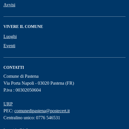
Avvisi
VIVERE IL COMUNE
Luoghi
Eventi
CONTATTI
Comune di Pastena
Via Porta Napoli - 03020 Pastena (FR)
P.iva : 00302050604
URP
PEC:
comunedipastena@postecert.it
Centralino unico: 0776 546531