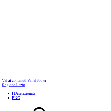
Vai ai contenuti
Vai al footer
Regione Lazio
ITA
selezionata
ENG