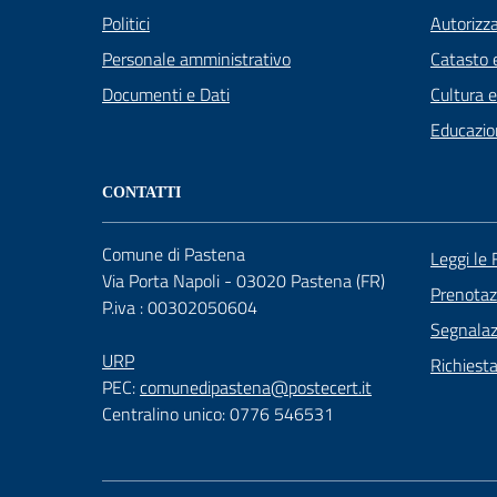
Politici
Autorizza
Personale amministrativo
Catasto e
Documenti e Dati
Cultura 
Educazio
CONTATTI
Comune di Pastena
Leggi le
Via Porta Napoli - 03020 Pastena (FR)
Prenota
P.iva : 00302050604
Segnalazi
URP
Richiest
PEC:
comunedipastena@postecert.it
Centralino unico: 0776 546531