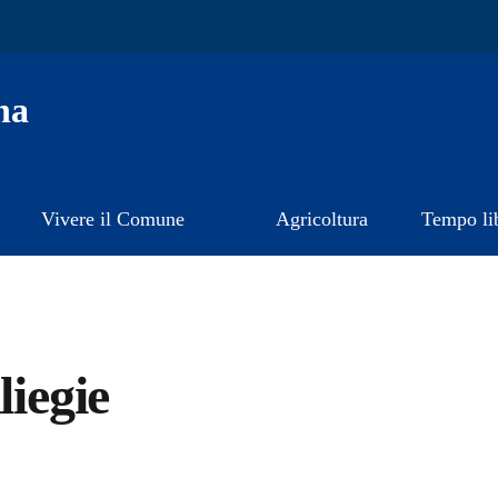
na
Vivere il Comune
Agricoltura
Tempo li
liegie
a