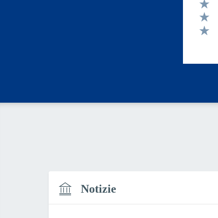
Valut
Valut
Valut
Valut
Notizie