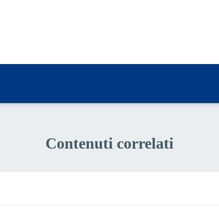
a 4 stelle su 5
a 3 stelle su 5
a 2 stelle su 5
a 1 stelle su 5
Contenuti correlati