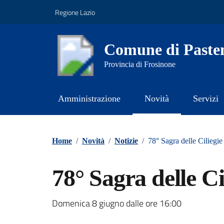
Vai ai contenuti
Vai al footer
Regione Lazio
Comune di Paste
Provincia di Frosinone
Amministrazione
Novità
Servizi
Contenuti in evidenza
Home
/
Novità
/
Notizie
/
78° Sagra delle Ciliegie
78° Sagra delle Ci
Dettagli della notizi
Domenica 8 giugno dalle ore 16:00