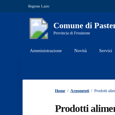
Vai ai contenuti
Vai al footer
Regione Lazio
Comune di Paste
Provincia di Frosinone
Amministrazione
Novità
Servizi
Contenuti in evidenza
Home
/
Argomenti
/
Prodotti alim
Prodotti alime