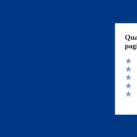
Qua
pag
Valut
Valut
Valut
Valut
Valut