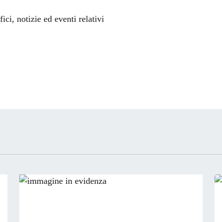
'argomento
ci, notizie ed eventi relativi