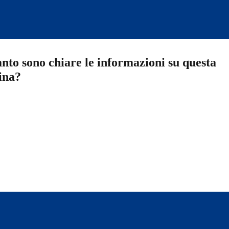
nto sono chiare le informazioni su questa
ina?
a 5 stelle su 5
a 4 stelle su 5
a 3 stelle su 5
a 2 stelle su 5
a 1 stelle su 5