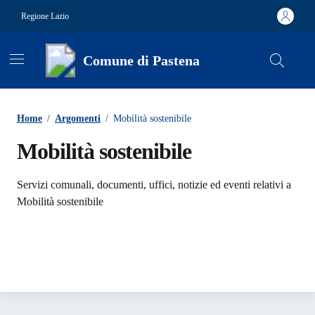
Vai ai contenuti
Vai al footer
Regione Lazio
Comune di Pastena
Contenuti in evidenza
Home
/
Argomenti
/
Mobilità sostenibile
Mobilità sostenibile
Dettagli dell'argomento
Servizi comunali, documenti, uffici, notizie ed eventi relativi a
Mobilità sostenibile