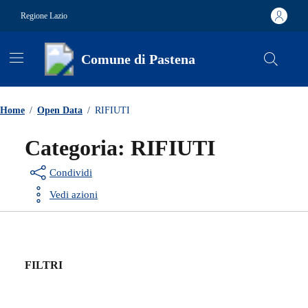
Vai ai contenuti
Vai al footer
Regione Lazio
Comune di Pastena
Contenuti in evidenza
Home
/
Open Data
/
RIFIUTI
Categoria:
RIFIUTI
Condividi
Vedi azioni
FILTRI