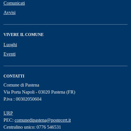
Comunicati
Avvisi
VIVERE IL COMUNE
Luoghi
Eventi
CONTATTI
Comune di Pastena
Via Porta Napoli - 03020 Pastena (FR)
P.iva : 00302050604
URP
PEC:
comunedipastena@postecert.it
Centralino unico: 0776 546531