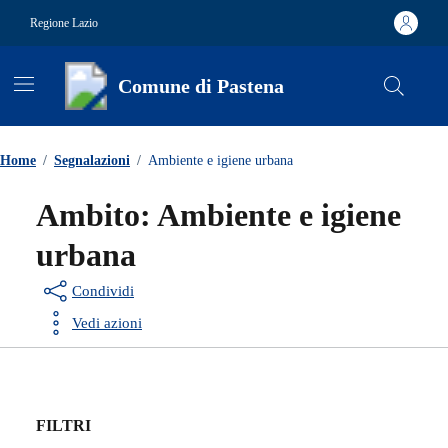
Vai ai contenuti
Vai al footer
Regione Lazio
Comune di Pastena
Contenuti in evidenza
Home
/
Segnalazioni
/
Ambiente e igiene urbana
Ambito:
Ambiente e igiene
urbana
Condividi
Vedi azioni
FILTRI