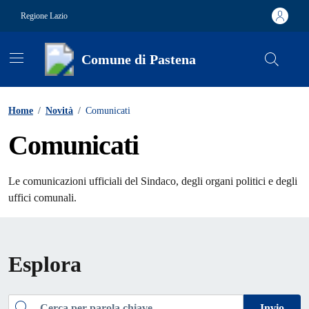
Vai ai contenuti
Vai al footer
Regione Lazio
Comune di Pastena
Contenuti in evidenza
Home
/
Novità
/
Comunicati
Comunicati
Le comunicazioni ufficiali del Sindaco, degli organi politici e degli
uffici comunali.
Esplora
Cerca
Invio